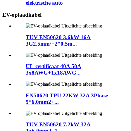
elektrische auto
EV-oplaadkabel
TUV EN50620 3.6kW 16A
3G2.5mm²+2*0.5m...
UL-certificaat 40A 50A
3x8AWG+1x18AWG...
EN50620 TPU 22KW 32A 3Phase
5*6.0mm2+...
TUV EN50620 7.2kW 32A
3×6.0mm2+1...