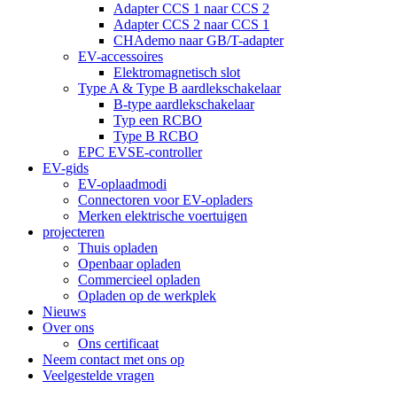
Adapter CCS 1 naar CCS 2
Adapter CCS 2 naar CCS 1
CHAdemo naar GB/T-adapter
EV-accessoires
Elektromagnetisch slot
Type A & Type B aardlekschakelaar
B-type aardlekschakelaar
Typ een RCBO
Type B RCBO
EPC EVSE-controller
EV-gids
EV-oplaadmodi
Connectoren voor EV-opladers
Merken elektrische voertuigen
projecteren
Thuis opladen
Openbaar opladen
Commercieel opladen
Opladen op de werkplek
Nieuws
Over ons
Ons certificaat
Neem contact met ons op
Veelgestelde vragen