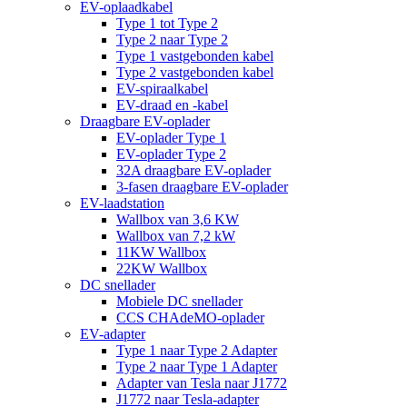
EV-oplaadkabel
Type 1 tot Type 2
Type 2 naar Type 2
Type 1 vastgebonden kabel
Type 2 vastgebonden kabel
EV-spiraalkabel
EV-draad en -kabel
Draagbare EV-oplader
EV-oplader Type 1
EV-oplader Type 2
32A draagbare EV-oplader
3-fasen draagbare EV-oplader
EV-laadstation
Wallbox van 3,6 KW
Wallbox van 7,2 kW
11KW Wallbox
22KW Wallbox
DC snellader
Mobiele DC snellader
CCS CHAdeMO-oplader
EV-adapter
Type 1 naar Type 2 Adapter
Type 2 naar Type 1 Adapter
Adapter van Tesla naar J1772
J1772 naar Tesla-adapter