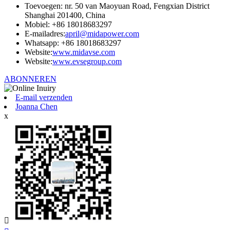
Toevoegen: nr. 50 van Maoyuan Road, Fengxian District
Shanghai 201400, China
Mobiel: +86 18018683297
E-mailadres:
april@midapower.com
Whatsapp: +86 18018683297
Website:
www.midavse.com
Website:
www.evsegroup.com
ABONNEREN
E-mail verzenden
Joanna Chen
x
