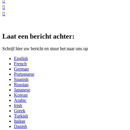



Laat een bericht achter:
Schrijf hier uw bericht en stuur het naar ons op
English
French
German
Portuguese
Spanish
Russian
Japanese
Korean
Arabic
Irish
Greek
Turkish
Italian
Danish