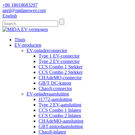
+86 18018683297
april@midapower.com
English
Thuis
EV-producten
EV-opladerconnector
Type 1 EV-connector
Type 2 EV-connector
CCS Combo 1 Stekker
CCS Combo 2 Stekker
CHAdeMO-connector
GB/T DC-kanon
ChaoJi-connector
EV-opladeraansluiting
J1772-aansluiting
Type 2 EV-aansluiting
CCS Combo 1 Inlaten
CCS Combo 2 Inlaten
CHAdeMO-aansluiting
GBT-pistoolaansluiting
ChaoJi-inlaten