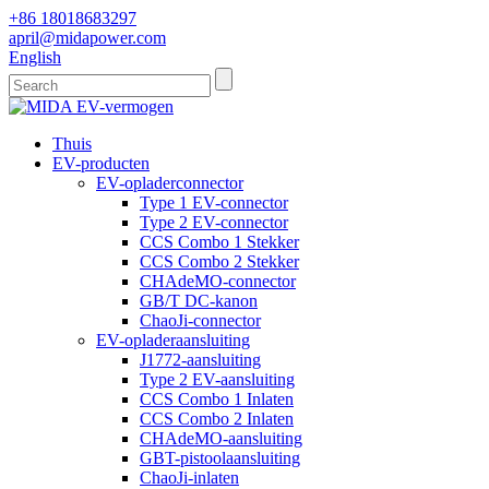
+86 18018683297
april@midapower.com
English
Thuis
EV-producten
EV-opladerconnector
Type 1 EV-connector
Type 2 EV-connector
CCS Combo 1 Stekker
CCS Combo 2 Stekker
CHAdeMO-connector
GB/T DC-kanon
ChaoJi-connector
EV-opladeraansluiting
J1772-aansluiting
Type 2 EV-aansluiting
CCS Combo 1 Inlaten
CCS Combo 2 Inlaten
CHAdeMO-aansluiting
GBT-pistoolaansluiting
ChaoJi-inlaten