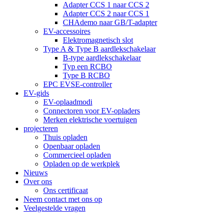
Adapter CCS 1 naar CCS 2
Adapter CCS 2 naar CCS 1
CHAdemo naar GB/T-adapter
EV-accessoires
Elektromagnetisch slot
Type A & Type B aardlekschakelaar
B-type aardlekschakelaar
Typ een RCBO
Type B RCBO
EPC EVSE-controller
EV-gids
EV-oplaadmodi
Connectoren voor EV-opladers
Merken elektrische voertuigen
projecteren
Thuis opladen
Openbaar opladen
Commercieel opladen
Opladen op de werkplek
Nieuws
Over ons
Ons certificaat
Neem contact met ons op
Veelgestelde vragen