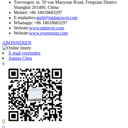
Toevoegen: nr. 50 van Maoyuan Road, Fengxian District
Shanghai 201400, China
Mobiel: +86 18018683297
E-mailadres:
april@midapower.com
Whatsapp: +86 18018683297
Website:
www.midavse.com
Website:
www.evsegroup.com
ABONNEREN
E-mail verzenden
Joanna Chen
x

