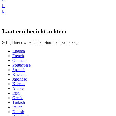


Laat een bericht achter:
Schrijf hier uw bericht en stuur het naar ons op
English
French
German
Portuguese
Spanish
Russian
Japanese
Korean
Arabic
Irish
Greek
Turkish
Italian
Danish