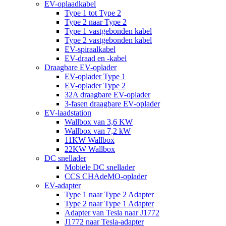
EV-oplaadkabel
Type 1 tot Type 2
Type 2 naar Type 2
Type 1 vastgebonden kabel
Type 2 vastgebonden kabel
EV-spiraalkabel
EV-draad en -kabel
Draagbare EV-oplader
EV-oplader Type 1
EV-oplader Type 2
32A draagbare EV-oplader
3-fasen draagbare EV-oplader
EV-laadstation
Wallbox van 3,6 KW
Wallbox van 7,2 kW
11KW Wallbox
22KW Wallbox
DC snellader
Mobiele DC snellader
CCS CHAdeMO-oplader
EV-adapter
Type 1 naar Type 2 Adapter
Type 2 naar Type 1 Adapter
Adapter van Tesla naar J1772
J1772 naar Tesla-adapter