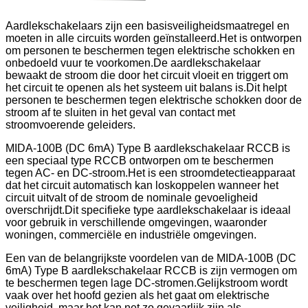
Aardlekschakelaars zijn een basisveiligheidsmaatregel en
moeten in alle circuits worden geïnstalleerd.Het is ontworpen
om personen te beschermen tegen elektrische schokken en
onbedoeld vuur te voorkomen.De aardlekschakelaar
bewaakt de stroom die door het circuit vloeit en triggert om
het circuit te openen als het systeem uit balans is.Dit helpt
personen te beschermen tegen elektrische schokken door de
stroom af te sluiten in het geval van contact met
stroomvoerende geleiders.
MIDA-100B (DC 6mA) Type B aardlekschakelaar RCCB is
een speciaal type RCCB ontworpen om te beschermen
tegen AC- en DC-stroom.Het is een stroomdetectieapparaat
dat het circuit automatisch kan loskoppelen wanneer het
circuit uitvalt of de stroom de nominale gevoeligheid
overschrijdt.Dit specifieke type aardlekschakelaar is ideaal
voor gebruik in verschillende omgevingen, waaronder
woningen, commerciële en industriële omgevingen.
Een van de belangrijkste voordelen van de MIDA-100B (DC
6mA) Type B aardlekschakelaar RCCB is zijn vermogen om
te beschermen tegen lage DC-stromen.Gelijkstroom wordt
vaak over het hoofd gezien als het gaat om elektrische
veiligheid, maar het kan net zo gevaarlijk zijn als