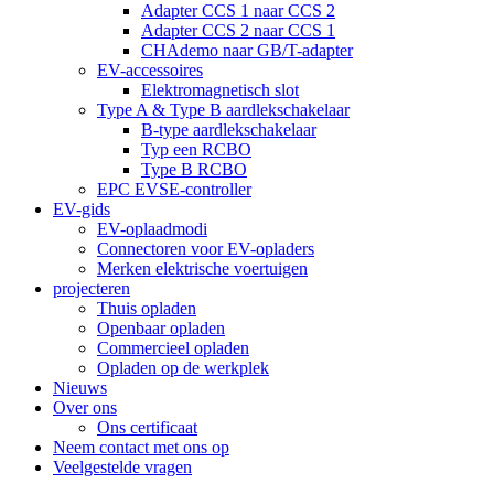
Adapter CCS 1 naar CCS 2
Adapter CCS 2 naar CCS 1
CHAdemo naar GB/T-adapter
EV-accessoires
Elektromagnetisch slot
Type A & Type B aardlekschakelaar
B-type aardlekschakelaar
Typ een RCBO
Type B RCBO
EPC EVSE-controller
EV-gids
EV-oplaadmodi
Connectoren voor EV-opladers
Merken elektrische voertuigen
projecteren
Thuis opladen
Openbaar opladen
Commercieel opladen
Opladen op de werkplek
Nieuws
Over ons
Ons certificaat
Neem contact met ons op
Veelgestelde vragen