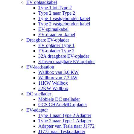
EV-oplaadkabel
Type 1 tot Type 2
Type 2 naar Type 2
Type 1 vastgebonden kabel
Type 2 vastgebonden kabel
EV-spiraalkabel
EV-draad en -kabel
Draagbare EV-oplader
EV-oplader Type 1
EV-oplader Type 2
32A draagbare EV-oplader
3-fasen draagbare EV-oplader
EV-laadstation
Wallbox van 3,6 KW
Wallbox van 7,2 kW
11KW Wallbox
22KW Wallbox
DC snellader
Mobiele DC snellader
CCS CHAdeMO-oplader
EV-adapter
Type 1 naar Type 2 Adapter
Type 2 naar Type 1 Adapter
Adapter van Tesla naar J1772
J1772 naar Tesla-adapter