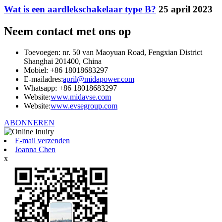
Wat is een aardlekschakelaar type B?
25 april 2023
Neem contact met ons op
Toevoegen: nr. 50 van Maoyuan Road, Fengxian District
Shanghai 201400, China
Mobiel: +86 18018683297
E-mailadres:
april@midapower.com
Whatsapp: +86 18018683297
Website:
www.midavse.com
Website:
www.evsegroup.com
ABONNEREN
E-mail verzenden
Joanna Chen
x