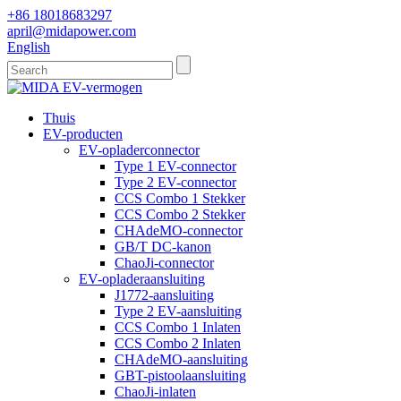
+86 18018683297
april@midapower.com
English
Thuis
EV-producten
EV-opladerconnector
Type 1 EV-connector
Type 2 EV-connector
CCS Combo 1 Stekker
CCS Combo 2 Stekker
CHAdeMO-connector
GB/T DC-kanon
ChaoJi-connector
EV-opladeraansluiting
J1772-aansluiting
Type 2 EV-aansluiting
CCS Combo 1 Inlaten
CCS Combo 2 Inlaten
CHAdeMO-aansluiting
GBT-pistoolaansluiting
ChaoJi-inlaten