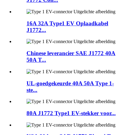
16A 32A Type1 EV Oplaadkabel
J1772...
Chinese leverancier SAE J1772 40A
50A T...
UL-goedgekeurde 40A 50A Type 1-
ste...
80A J1772 Type1 EV-stekker voor...